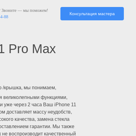
? Звоните — мы поможем!
Консультация мастера
34-88
1 Pro Max
ло /крышка, мы понимаем,
ься великолепными функциями,
и уже через 2 часа Ваш iPhone 11
ом доставляет массу неудобств,
окого качества, замена стекла
оставлением гарантии. Мы также
ик не воспроизводит качественный