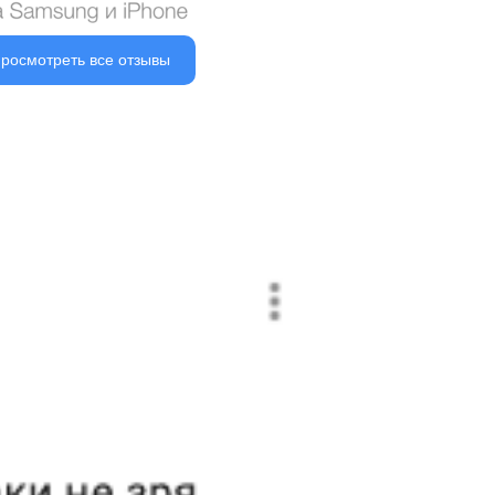
росмотреть все отзывы
ия 90 дней
ная цена
венные запчасти
 картой
ти в наличии