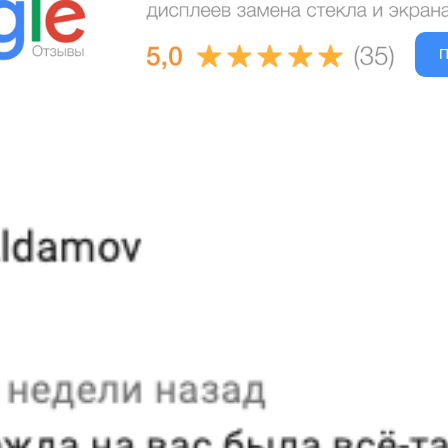
П
Гарант
За час
Доступ
Качест
Оплата
Запчас