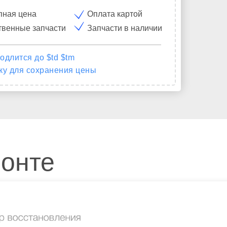
пная цена
Оплата картой
твенные запчасти
Запчасти в наличии
одлится до $td $tm
ку для сохранения цены
монте