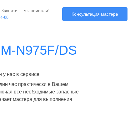
? Звоните — мы поможем!
Консультация мастера
34-88
SM-N975F/DS
у нас в сервисе.
один час практически в Вашем
ключая все необходимые запасные
начает мастера для выполнения