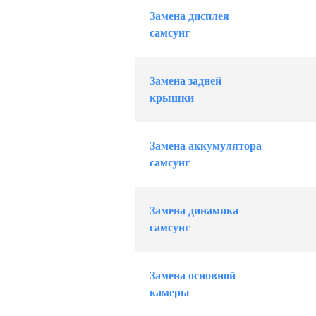
Замена дисплея
самсунг
Замена задней
крышки
Замена аккумулятора
самсунг
Замена динамика
самсунг
Замена основной
камеры