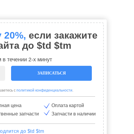
у
20%,
если закажите
айта до $td $tm
 в течении 2-х минут
ЗАПИСАТЬСЯ
шаетесь с
политикой конфиденциальности
.
пная цена
Оплата картой
твенные запчасти
Запчасти в наличии
одлится до $td $tm