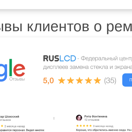
Доступ
Качест
Оплата
вы клиентов о ре
Запчас
П