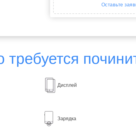
Оставьте заяв
о требуется почини
Дисплей
Гарант
Зарядка
За час